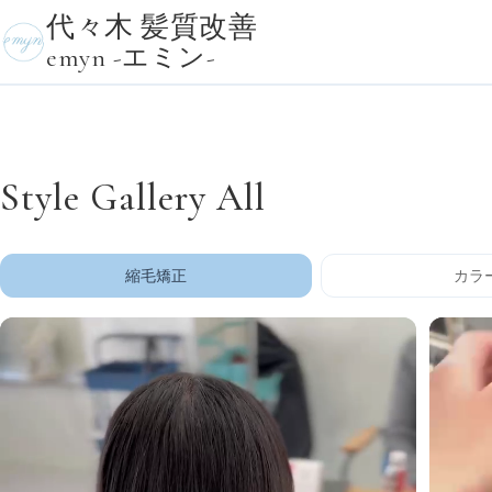
代々木 髪質改善
emyn -エミン-
Style Gallery All
縮毛矯正
カラ